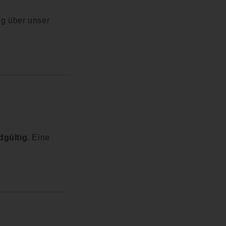
ng über unser
dgültig.
Eine