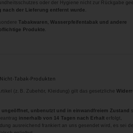
ndheitsschutzes oder der Hygiene nicht zur Rückgabe gee
g nach der Lieferung entfernt wurde
.
besondere
Tabakwaren, Wasserpfeifentabak und andere
flichtige Produkte
.
Nicht-Tabak-Produkten
rtikel (z. B. Zubehör, Kleidung) gilt das gesetzliche
Widerr
e
ungeöffnet, unbenutzt und in einwandfreiem Zustand
s
beantrag
innerhalb von 14 Tagen nach Erhalt
erfolgt,
ung ausreichend frankiert an uns gesendet wird, es sei d
falsch geliefert.