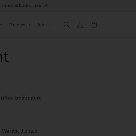
 Sie uns bitte direkt.
Einloggen
Warenkorb
Streetwear
Info
ht
hriften besondere
te Waren
, die aus