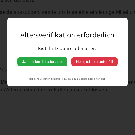
recht auszuüben, sende uns bitte eine eindeutige Mitteilu
Altersverifikation erforderlich
Bist du 18 Jahre oder älter?
Ja, ich bin 18 oder älter
Nein, ich bin unter 18
Messen & Veranstaltungen
Mit dem Betreten bestätigst du, dass du 18 Jahre oder älter bist.
f Messen oder Veranstaltungen getätigt werden, sind en
 Widerruf ist in diesen Fällen ausgeschlossen.