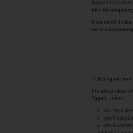
Gründen des Gesu
ihre Versiegelun
Dies betrifft ins
verbrauchsteuerp
✅ Rückgabe von 
Für alle anderen A
Tagen
, sofern:
die Produkt
der Rückga
die Rücksend
fehlerhaft oder 