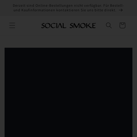
Direkt
Derzeit sind Online-Bestellungen nicht verfügbar. Für Bestell-
zum
und Kaufinformationen kontaktieren Sie uns bitte direkt.
Inhalt
Warenkorb