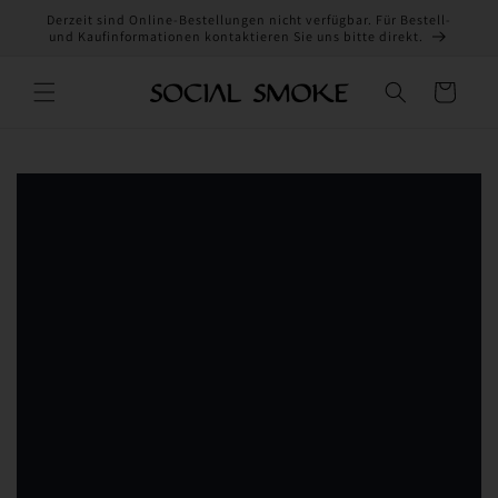
Direkt
Derzeit sind Online-Bestellungen nicht verfügbar. Für Bestell-
zum
und Kaufinformationen kontaktieren Sie uns bitte direkt.
Inhalt
Warenkorb