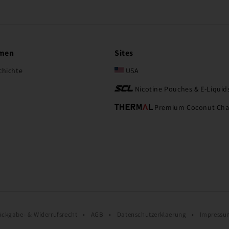
men
Sites
chichte
USA
Nicotine Pouches & E-Liquid
Premium Coconut Cha
ückgabe- & Widerrufsrecht
•
AGB
•
Datenschutzerklaerung
•
Impress