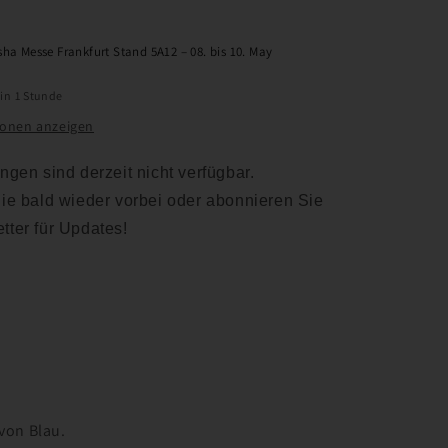
nicht
verfügbar
sha Messe Frankfurt Stand 5A12 – 08. bis 10. May
 in 1 Stunde
ionen anzeigen
ngen sind derzeit nicht verfügbar.
ie bald wieder vorbei oder abonnieren Sie
tter für Updates!
von Blau.