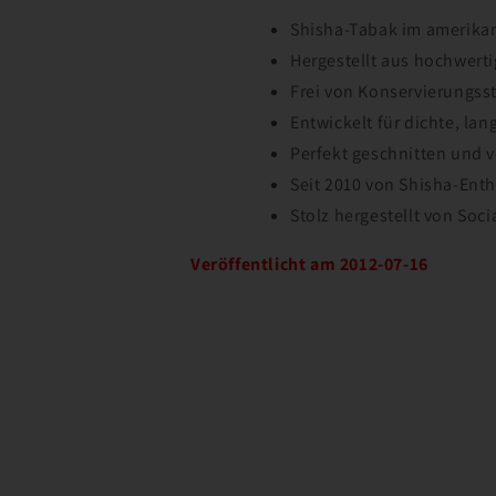
Shisha-Tabak im amerikan
Hergestellt aus hochwert
Frei von Konservierungss
Entwickelt für dichte, l
Perfekt geschnitten und v
Seit 2010 von Shisha-Enth
Stolz hergestellt von Soc
Veröffentlicht am 2012-07-16