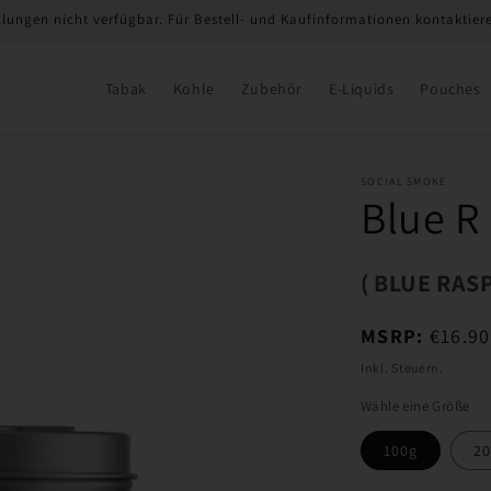
llungen nicht verfügbar. Für Bestell- und Kaufinformationen kontaktieren
Tabak
Kohle
Zubehör
E-Liquids
Pouches
SOCIAL SMOKE
Blue R
( BLUE RAS
Normaler
MSRP:
€16.90
Preis
Inkl. Steuern.
Wähle eine Größe
100g
20