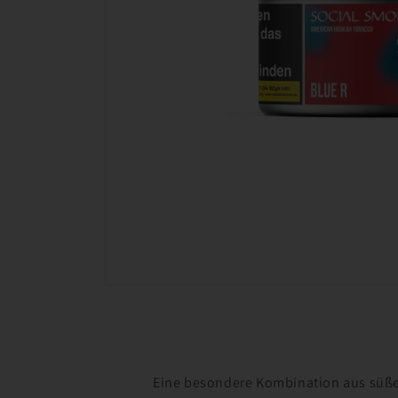
Medien
1
in
Modal
öffnen
Eine besondere Kombination aus süße