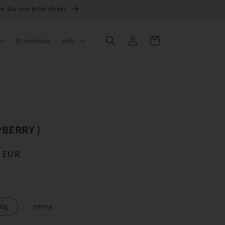
 Sie uns bitte direkt.
Einloggen
Warenkorb
Streetwear
Info
PBERRY )
 EUR
Variante
0g
1000g
ausverkauft
oder