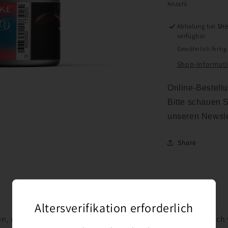
Anzahl
Abholung bei
Shi
verfügbar
Gewöhnlich fertig
Shop-Informat
Online-Bestellu
Bitte schauen S
unseren Newsle
Share
Altersverifikation erforderlich
n, reifen Himbeeren und herben Himbeeren mit einem Hauch 