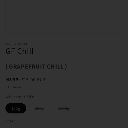
Medien
1
in
SOCIAL SMOKE
GF Chill
Modal
öffnen
( GRAPEFRUIT CHILL )
Normaler
MSRP:
€16.90 EUR
Preis
Inkl. Steuern.
Wähle eine Größe
Variante
Variante
100g
200g
1000g
ausverkauft
ausverkauft
oder
oder
nicht
nicht
Anzahl
verfügbar
verfügbar