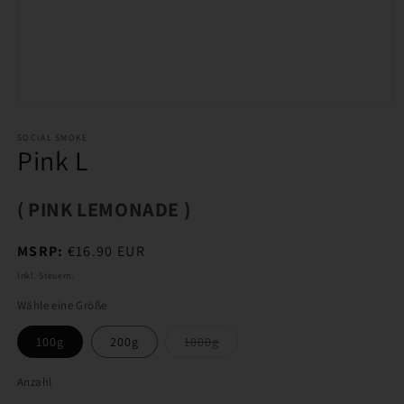
Medien
1
in
SOCIAL SMOKE
Pink L
Modal
öffnen
( PINK LEMONADE )
Normaler
MSRP:
€16.90 EUR
Preis
Inkl. Steuern.
Wähle eine Größe
Variante
100g
200g
1000g
ausverkauft
oder
nicht
Anzahl
verfügbar