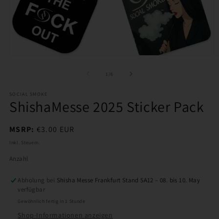
Medien
M
1
2
in
in
von
1
/
6
Modal
M
öffnen
ö
SOCIAL SMOKE
ShishaMesse 2025 Sticker Pack
Normaler
MSRP:
€3.00 EUR
Preis
Inkl. Steuern.
Anzahl
Abholung bei
Shisha Messe Frankfurt Stand 5A12 – 08. bis 10. May
verfügbar
Gewöhnlich fertig in 1 Stunde
Shop-Informationen anzeigen