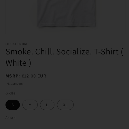
Medien
1
in
SOCIAL SMOKE
Smoke. Chill. Socialize. T-Shirt (
Modal
öffnen
White )
Normaler
MSRP:
€12.00 EUR
Preis
Inkl. Steuern.
Größe
S
M
L
XL
Anzahl