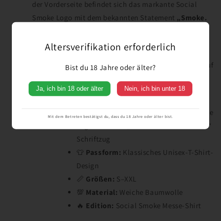
der Vorderseite befindet sich das markante Social
Smoke Logo mit dem bekannten Statement
„Smoke.
Chill. Socialize.“
in schwarzem Print.
Altersverifikation erforderlich
Das weiße Shirt sorgt für einen klaren, frischen Look
und lässt sich perfekt im Alltag, in der Lounge oder auf
Bist du 18 Jahre oder älter?
der Messe tragen.
Ja, ich bin 18 oder älter
Nein, ich bin unter 18
🤍
Farbe:
Weiß
🖤
Vorderseite:
Schwarzer Social Smoke
Mit dem Betreten bestätigst du, dass du 18 Jahre oder älter bist.
Logo-Print mit „Smoke. Chill. Socialize.“
Schriftzug
👕
Passform:
Klassisches Unisex-T-Shirt-
Design
📏
Größen:
S–XXL
💯
Material:
Weiche Baumwolle
🔥
Edition:
Social Smoke Messe-Shirt